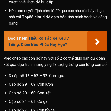
cược nhiều hơn để bù đắp.
Nếu bạn quyết định chơi lô đề qua các nhà cái, hãy chọn
nhà cái
Top88
.cloud
để đảm bảo tính minh bạch và công
bằng.
Đọc Thêm
Hiểu Rõ Tắc Kè Kêu 7
Tiếng: Điềm Báo Phúc Hay Họa?
Việc ghép các con số này với số 2 có thể giúp bạn dự đoán
kết quả dựa trên những ý nghĩa tượng trưng của từng con số.
3 cặp số 12 – 52 – 92: Con ngựa
Cặp số 29 – 69: Con lươn
Cặp số 20 – 60: Con rết
Cặp số 21 – 61: Cô gái
Cặp số 22 – 62: Con bồ câu