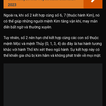
2023
Ngoài ra, khi số 2 kết hợp cùng số 6, 7 (thuộc hành Kim), nó
có thể giúp những người mệnh Kim tăng vận khí, may mắn
đến bất ngờ và thường xuyên.
Tuy nhiên, số 2 nên hạn chế kết hợp cùng các con số thuộc
mệnh Mộc và mệnh Thủy (0, 1, 3, 4) do đây là hai hành tương
khắc với hành Thổ khi xét theo ngũ hành. Sự kết hợp này có
thể khiến gia chủ bị kìm hãm và không phát triển về mọi mặt.