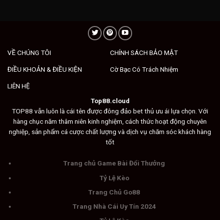
VỀ CHÚNG TÔI
CHÍNH SÁCH BẢO MẬT
ĐIỀU KHOẢN & ĐIỀU KIỆN
Cờ Bạc Có Trách Nhiệm
LIÊN HỆ
Top88.cloud
TOP88
vẫn luôn là cái tên được đông đảo bet thủ ưu ái lựa chọn. Với
hàng chục năm thâm niên kinh nghiệm, cách thức hoạt động chuyên
nghiệp, sản phẩm cá cược chất lượng và dịch vụ chăm sóc khách hàng
tốt
Trang chủ
Game Bài Đổi Thưởng
Tỷ Lệ Kèo
Trang Chủ
Go88
Trang
Nhà Cái Uy Tín
2024