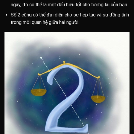
ngày, đó có thể là một dấu hiệu tốt cho tương lai của bạn.
Số 2 cũng có thể đại diện cho sự hợp tác và sự đồng tình
trong mối quan hệ giữa hai người.