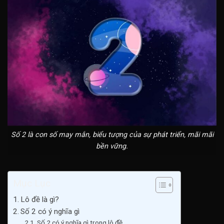
Số 2 là con số may mắn, biểu tượng của sự phát triển, mãi mãi
bền vững.
Mục Lục
Lô đề là gì?
Số 2 có ý nghĩa gì
Số 2 có ý nghĩa gì trong lô đề