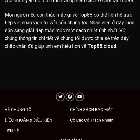
cho những ai mới bắt đầu trải nghiệm các trò chơi tại Top88.
Mọi người nếu còn thắc mắc gì về Top88 có ​​thể liên hệ trực
tiếp với nhân viên tư vấn của chúng tôi. Nhân viên ở đây luôn
sẵn sàng giải đáp thắc mắc một cách nhiệt tình nhất. Với
chúng thông tin chi tiết về chúng tôi được chia sẻ trên đây
chắc chắn đã giúp anh em hiểu hơn về
Top88.cloud.
VỀ CHÚNG TÔI
CHÍNH SÁCH BẢO MẬT
ĐIỀU KHOẢN & ĐIỀU KIỆN
Cờ Bạc Có Trách Nhiệm
LIÊN HỆ
Top88.cloud