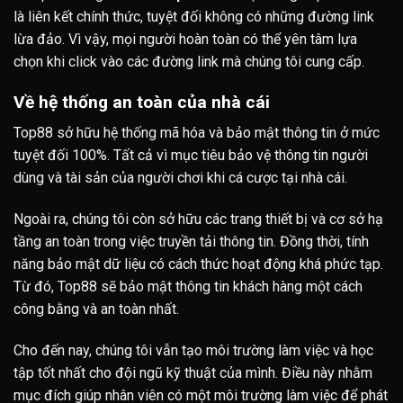
là liên kết chính thức, tuyệt đối không có những đường link
lừa đảo. Vì vậy, mọi người hoàn toàn có thể yên tâm lựa
chọn khi click vào các đường link mà chúng tôi cung cấp.
Về hệ thống an toàn của nhà cái
Top88 sở hữu hệ thống mã hóa và bảo mật thông tin ở mức
tuyệt đối 100%. Tất cả vì mục tiêu bảo vệ thông tin người
dùng và tài sản của người chơi khi cá cược tại nhà cái.
Ngoài ra, chúng tôi còn sở hữu các trang thiết bị và cơ sở hạ
tầng an toàn trong việc truyền tải thông tin. Đồng thời, tính
năng bảo mật dữ liệu có cách thức hoạt động khá phức tạp.
Từ đó, Top88 sẽ bảo mật thông tin khách hàng một cách
công bằng và an toàn nhất.
Cho đến nay, chúng tôi vẫn tạo môi trường làm việc và học
tập tốt nhất cho đội ngũ kỹ thuật của mình. Điều này nhằm
mục đích giúp nhân viên có một môi trường làm việc để phát