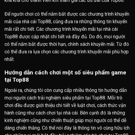
kha khá cho thành viên khi tham gia các ưu đãi của Top88.
Để người chơi có thể nắm bắt được các chương trình khuyến
mãi của nhà cái Top88, cũng đưa ra những thông tin khuyến
mãi rất chi tiết. Các chương trình khuyến mãi tại nhà cái
Top88 được cập nhật chi tiết và đầy đủ. Do đó, mọi người
có thể nắm bắt được thời hạn, chính sách khuyến mãi. Từ đó
có thể đưa ra lựa chọn các chương trình khuyến mãi phù hợp
nhất.
Hướng dẫn cách chơi một số siêu phẩm game
tại Top88
Ngoài ra, chúng tôi còn cung cấp nhiều thông tin hướng dẫn
mọi người cách trải nghiệm siêu phẩm tại Top88. Mỗi trò
chơi đều được giới thiệu chi tiết về luật chơi, cách thức vận
hành cũng như cách chơi tại nhà cái. Bên cạnh đó là những
kinh nghiệm cũng như chiến thuật giúp mọi người có thể dễ
dàng chiến thắng. Có thể nói đây là thông tin vô cùng hữu ích