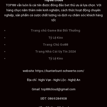
TOP88
vẫn luôn là cái tên được đông đảo bet thủ ưu ái lựa chọn. Với
hàng chục năm thâm niên kinh nghiệm, cách thức hoạt động chuyên
nghiệp, sản phẩm cá cược chất lượng và dịch vụ chăm sóc khách hàng
tốt
Trang chủ
Game Bài Đổi Thưởng
Tỷ Lệ Kèo
Trang Chủ
Go88
Trang
Nhà Cái Uy Tín
2024
Tỷ Lệ Kèo
website:
https://kunterbunt-schwerte.com/
Địa chỉ :
Nghi Vạn - Nghi Lộc - Nghệ An
Gmail:
top88cloud@gmail.com
SĐT: 0869284908