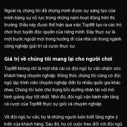
Ngoài ra, chúng tôi đã chứng minh được sự sáng tạo của
mình bằng sự nỗ lực trong những năm hoạt động trên thị
trường. Điều này được thể hiện qua việc Top88 tạo ra các trò
chơi trực tuyến độc quyền của riêng mình. Đây thực sự là
một bước ngoặt mới trong hướng đi của nhà cái trong ngành
công nghiệp giải trí cá cược thực sự.
Giá trị về chúng tôi mang lại cho người chơi
Top88 không chỉ là một nhà cái có đội ngũ tư vấn chăm sóc
khách hàng chuyên nghiệp. Đồng thời, chúng tôi cũng có đội
ngũ lập trình viên chuyên nghiệp đến từ nhiều quốc gia khác
nhau. Chúng tôi luôn chú trọng bồi dưỡng nhân tài với mô
hình giảng dạy tốt nhất. Nhờ đó, đội ngũ vận hành nền tảng
cá cược của Top88 thực sự giỏi và chuyên nghiệp.
Về đội ngũ tư vấn, họ là những người luôn biết lắng nghe ý
kiến của khách hàng. Sau đó, họ có cuộc trao đổi với đội ngũ