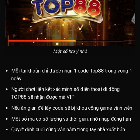
Một số lưu ý nhỏ
Mỗi tài khoản chỉ được nhận 1 code Top88 trong vòng 1
ngày
Người chơi liên kết xác minh số điện thoại di động
TOP88 sẽ nhận được mã VIP
Nếu ăn gian để lấy code sẽ bị khóa cổng game vĩnh viễn
Một số mã có số lượng và thời gian, nhớ nhập đúng hạn
Quyết định cuối cùng vẫn nằm trong tay nhà xuất bản