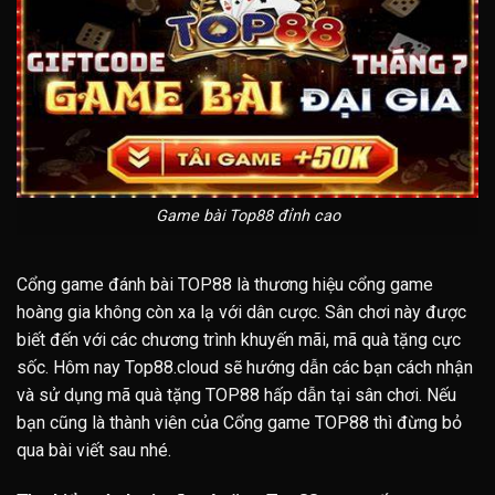
Game bài Top88 đỉnh cao
Cổng game đánh bài TOP88 là thương hiệu cổng game
hoàng gia không còn xa lạ với dân cược. Sân chơi này được
biết đến với các chương trình khuyến mãi, mã quà tặng cực
sốc. Hôm nay Top88.cloud sẽ hướng dẫn các bạn cách nhận
và sử dụng mã quà tặng TOP88 hấp dẫn tại sân chơi. Nếu
bạn cũng là thành viên của
Cổng game TOP88
thì đừng bỏ
qua bài viết sau nhé.