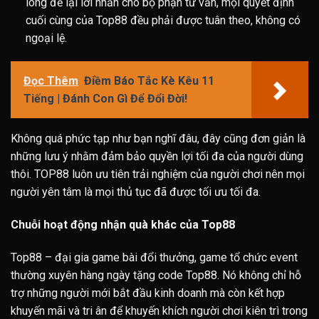
lòng để lại lời nhắn cho bộ phận tư vấn, mọi quyết định
cuối cùng của Top88 đều phải được tuân theo, không có
ngoại lệ.
Đọc Thêm
Điềm Báo Tắc Kè Kêu 11
Tiếng | Đánh Con Gì Để Đổi Đời!
Không quá phức tạp như bạn nghĩ đâu, đây cũng đơn giản là
những lưu ý nhằm đảm bảo quyền lợi tối đa của người dùng
thôi. TOP88 luôn ưu tiên trải nghiệm của người chơi nên mọi
người yên tâm là mọi thủ tục đã được tối ưu tối đa.
Chuỗi hoạt động nhận quà khác của Top88
Top88 – đại gia game bài đổi thưởng, game tổ chức event
thường xuyên hàng ngày tặng code Top88. Nó không chỉ hỗ
trợ những người mới bắt đầu kinh doanh mà còn kết hợp
khuyến mãi và tri ân để khuyến khích người chơi kiên trì trong