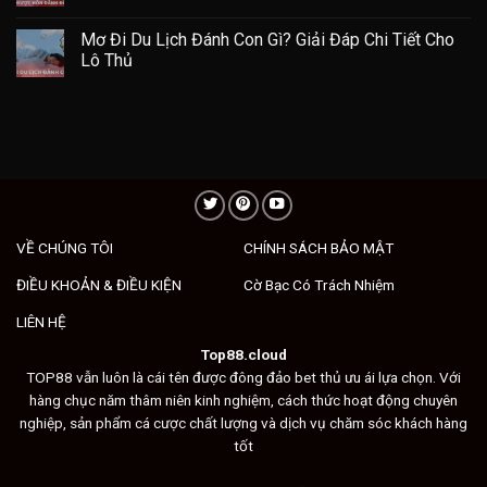
Mơ Đi Du Lịch Đánh Con Gì? Giải Đáp Chi Tiết Cho
Lô Thủ
VỀ CHÚNG TÔI
CHÍNH SÁCH BẢO MẬT
ĐIỀU KHOẢN & ĐIỀU KIỆN
Cờ Bạc Có Trách Nhiệm
LIÊN HỆ
Top88.cloud
TOP88
vẫn luôn là cái tên được đông đảo bet thủ ưu ái lựa chọn. Với
hàng chục năm thâm niên kinh nghiệm, cách thức hoạt động chuyên
nghiệp, sản phẩm cá cược chất lượng và dịch vụ chăm sóc khách hàng
tốt