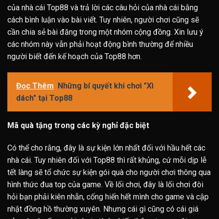
của nhà cái Top88 và trả lời các câu hỏi của nhà cái bằng
cách bình luận vào bài viết. Tuy nhiên, người chơi cũng sẽ
cần chia sẻ bài đăng trong một nhóm cộng đồng. Xin lưu ý
các nhóm này vẫn phải hoạt động bình thường để nhiều
người biết đến kế hoạch của Top88 hơn.
Đọc Thêm
Những bí quyết khi chơi "Xì
dách" tại Top88
Mã quà tặng trong các kỳ nghỉ đặc biệt
Có thể cho rằng, đây là sự kiện lớn nhất đối với hầu hết các
nhà cái. Tuy nhiên đối với Top88 thì rất khủng, cứ mỗi dịp lễ
tết làng sẽ tổ chức sự kiện gói quà cho người chơi thông qua
hình thức đua top của game. Về lối chơi, đây là lối chơi đòi
hỏi bạn phải kiên nhẫn, cống hiến hết mình cho game và cập
nhật đồng hồ thường xuyên. Nhưng cái gì cũng có cái giá