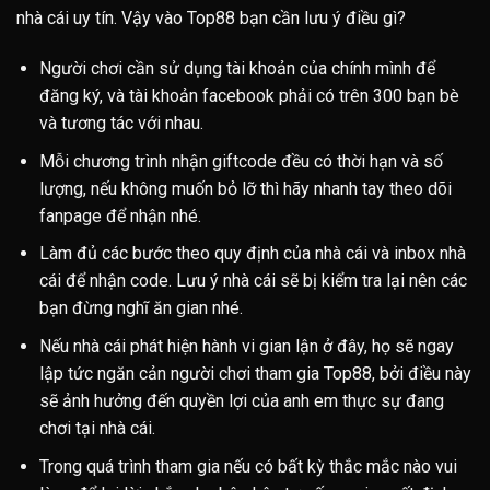
nhà cái uy tín. Vậy vào Top88 bạn cần lưu ý điều gì?
Người chơi cần sử dụng tài khoản của chính mình để
đăng ký, và tài khoản facebook phải có trên 300 bạn bè
và tương tác với nhau.
Mỗi chương trình nhận giftcode đều có thời hạn và số
lượng, nếu không muốn bỏ lỡ thì hãy nhanh tay theo dõi
fanpage để nhận nhé.
Làm đủ các bước theo quy định của nhà cái và inbox nhà
cái để nhận code. Lưu ý nhà cái sẽ bị kiểm tra lại nên các
bạn đừng nghĩ ăn gian nhé.
Nếu nhà cái phát hiện hành vi gian lận ở đây, họ sẽ ngay
lập tức ngăn cản người chơi tham gia Top88, bởi điều này
sẽ ảnh hưởng đến quyền lợi của anh em thực sự đang
chơi tại nhà cái.
Trong quá trình tham gia nếu có bất kỳ thắc mắc nào vui