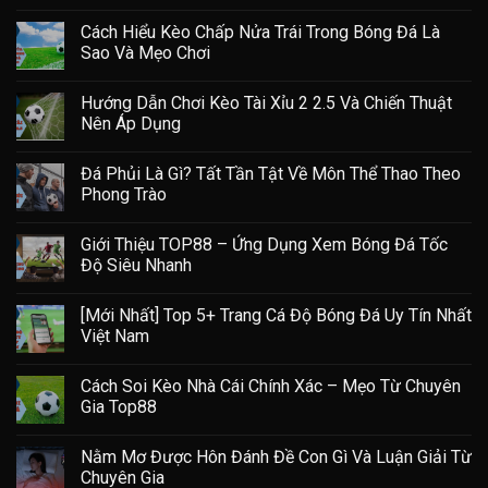
Cách Hiểu Kèo Chấp Nửa Trái Trong Bóng Đá Là
Sao Và Mẹo Chơi
Hướng Dẫn Chơi Kèo Tài Xỉu 2 2.5 Và Chiến Thuật
Nên Áp Dụng
Đá Phủi Là Gì? Tất Tần Tật Về Môn Thể Thao Theo
Phong Trào
Giới Thiệu TOP88 – Ứng Dụng Xem Bóng Đá Tốc
Độ Siêu Nhanh
[Mới Nhất] Top 5+ Trang Cá Độ Bóng Đá Uy Tín Nhất
Việt Nam
Cách Soi Kèo Nhà Cái Chính Xác – Mẹo Từ Chuyên
Gia Top88
Nằm Mơ Được Hôn Đánh Đề Con Gì Và Luận Giải Từ
Chuyên Gia