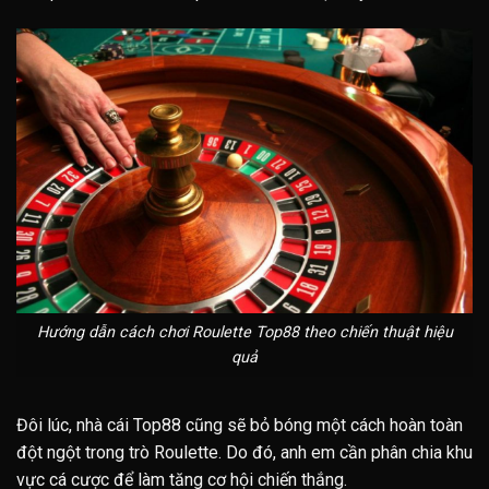
Hướng dẫn cách chơi Roulette Top88 theo chiến thuật hiệu
quả
Đôi lúc, nhà cái Top88 cũng sẽ bỏ bóng một cách hoàn toàn
đột ngột trong trò Roulette. Do đó, anh em cần phân chia khu
vực cá cược để làm tăng cơ hội chiến thắng.