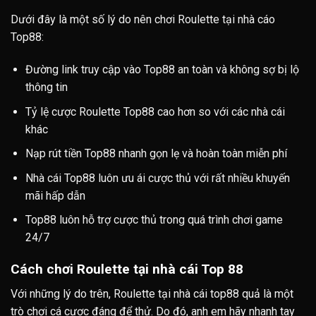
Dưới đây là một số lý do nên chơi Roulette tại nhà cáo
Top88:
Đường link truy cập vào Top88 an toàn và không sợ bị lộ
thông tin
Tỷ lệ cược Roulette Top88 cao hơn so với các nhà cái
khác
Nạp rút tiền Top88 nhanh gọn lẹ và hoàn toàn miễn phí
Nhà cái Top88 luôn ưu ái cược thủ với rất nhiều khuyến
mãi hấp dẫn
Top88 luôn hỗ trợ cược thủ trong quá trình chơi game
24/7
Cách chơi Roulette tại nhà cái Top 88
Với những lý do trên, Roulette tại nhà cái top88 quả là một
trò chơi cá cược đáng để thử. Do đó, anh em hãy nhanh tay