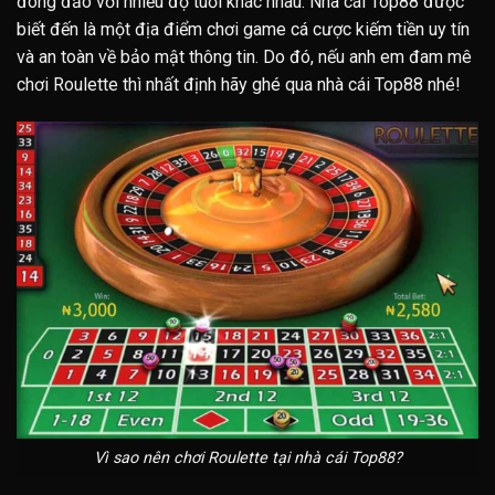
đông đảo với nhiều độ tuổi khác nhau. Nhà cái Top88 được
biết đến là một địa điểm chơi game cá cược kiếm tiền uy tín
và an toàn về bảo mật thông tin. Do đó, nếu anh em đam mê
chơi Roulette thì nhất định hãy ghé qua nhà cái Top88 nhé!
Vì sao nên chơi Roulette tại nhà cái Top88?