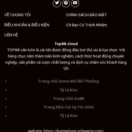
VỀ CHÚNG TÔI
CHÍNH SÁCH BẢO MẬT
ĐIỀU KHOẢN & ĐIỀU KIỆN
Cờ Bạc Có Trách Nhiệm
LIÊN HỆ
Top88.cloud
TOP88
vẫn luôn là cái tên được đông đảo bet thủ ưu ái lựa chọn. Với
hàng chục năm thâm niên kinh nghiệm, cách thức hoạt động chuyên
nghiệp, sản phẩm cá cược chất lượng và dịch vụ chăm sóc khách hàng
tốt
Trang chủ
Game Bài Đổi Thưởng
Tỷ Lệ Kèo
Trang Chủ
Go88
Trang
Nhà Cái Uy Tín
2024
Tỷ Lệ Kèo
website:
https://kunterbunt-schwerte.com/