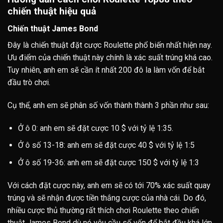
chiến thuật hiệu quả
Chiến thuật James Bond
Đây là chiến thuật đặt cược Roulette phổ biến nhất hiện nay.
Ưu điểm của chiến thuật này chính là xác suất trúng khá cao.
Tuy nhiên, anh em sẽ cần ít nhất 200 đô la làm vốn để bắt
đầu trò chơi.
Cụ thể, anh em sẽ phân số vốn thành thành 3 phần như sau:
Ở ô 0: anh em sẽ đặt cược 10 $ với tỷ lệ 1:35.
Ở ô số 13-18: anh em sẽ đặt cược 40 $ với tỷ lệ 1:5
Ở ô số 19-36: anh em sẽ đặt cược 150 $ với tỷ lệ 1:3
Với cách đặt cược này, anh em sẽ có tới 70% xác suất quay
trúng và sẽ nhận được tiền thắng cược của nhà cái. Do đó,
nhiều cược thủ thường rất thích chơi Roulette theo chiến
thuật James Bond dù nó yêu cầu số vốn để bắt đầu khá lớn.