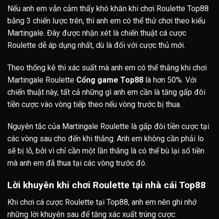
Nếu anh em vẫn cảm thấy khó khăn khi chơi Roulette Top88
bằng 3 chiến lược trên, thì anh em có thể thử chơi theo kiểu
Martingale. Đây được nhận xét là chiến thuật cá cược
Roulette dễ áp ​​dụng nhất, dù là đối với cược thủ mới.
Theo thống kê thì xác suất mà anh em có thể thắng khi chơi
Martingale Roulette
Cổng game Top88
là hơn 50%. Với
chiến thuật này, tất cả những gì anh em cần là tăng gấp đôi
tiền cược vào vòng tiếp theo nếu vòng trước bị thua.
Nguyên tắc của Martingale Roulette là gấp đôi tiền cược tại
các vòng sau cho đến khi thắng. Anh em không cần phải lo
sẽ bị lỗ, bởi vì chỉ cần một lần thắng là có thể bù lại số tiền
mà anh em đã thua tại các vòng trước đó.
Lời khuyên khi chơi Roulette tại nhà cái Top88
Khi chơi cá cược Roulette tại Top88, anh em nên ghi nhớ
những lời khuyên sau để tăng xác xuất trúng cược: