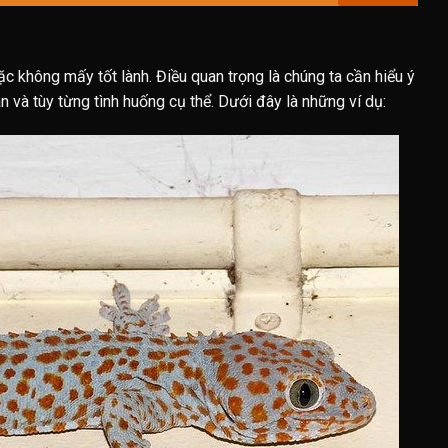
 không mấy tốt lành. Điều quan trọng là chúng ta cần hiểu ý
n và tùy từng tình huống cụ thể. Dưới đây là những ví dụ: