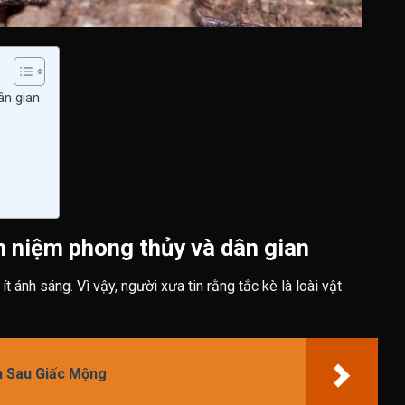
ân gian
n niệm phong thủy và dân gian
t ánh sáng. Vì vậy, người xưa tin rằng tắc kè là loài vật
n Sau Giấc Mộng