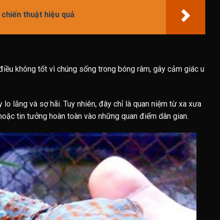
chiến thuật hiệu quả
điều không tốt vì chúng sống trong bóng râm, gây cảm giác u
lo lắng và sợ hãi. Tuy nhiên, đây chỉ là quan niệm từ xa xưa
 hoặc tin tưởng hoàn toàn vào những quan điểm dân gian.