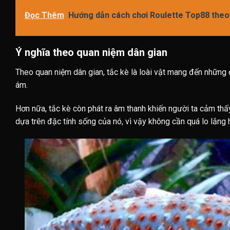
Đọc Thêm
Hướng dẫn cách chơi Roulette Top88 theo 
Ý nghĩa theo quan niệm dân gian
Theo quan niệm dân gian, tắc kè là loài vật mang đến những 
ám.
Hơn nữa, tắc kè còn phát ra âm thanh khiến người ta cảm thấy 
dựa trên đặc tính sống của nó, vì vậy không cần quá lo lắng