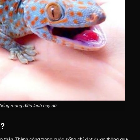
tiếng mang điều lành hay dữ
ì?
ản thân. Thành công trong cuộc sống chỉ đạt được thông qua