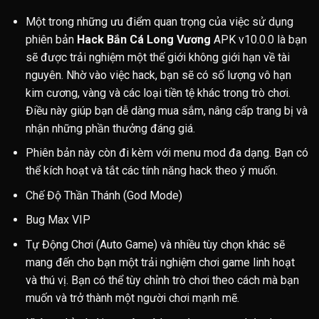
Một trong những ưu điểm quan trọng của việc sử dụng
phiên bản
Hack Bắn Cá Long Vương
APK v10.0.0 là bạn
sẽ được trải nghiệm một thế giới không giới hạn về tài
nguyên. Nhờ vào việc hack, bạn sẽ có số lượng vô hạn
kim cương, vàng và các loại tiền tệ khác trong trò chơi.
Điều này giúp bạn dễ dàng mua sắm, nâng cấp trang bị và
nhận những phần thưởng đáng giá.
Phiên bản này còn đi kèm với menu mod đa dạng. Bạn có
thể kích hoạt và tắt các tính năng hack theo ý muốn.
Chế Độ Thần Thánh (God Mode)
Bug Max VIP
Tự Động Chơi (Auto Game) và nhiều tùy chọn khác sẽ
mang đến cho bạn một trải nghiệm chơi game linh hoạt
và thú vị. Bạn có thể tùy chỉnh trò chơi theo cách mà bạn
muốn và trở thành một người chơi mạnh mẽ.