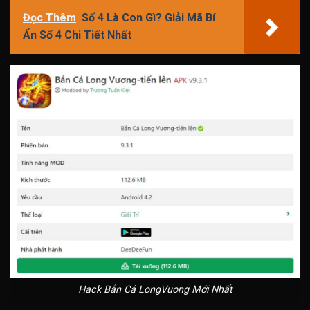
Đọc Thêm
Số 4 Là Con Gì? Giải Mã Bí
Ẩn Số 4 Chi Tiết Nhất
Hack Bắn Cá LongVuong Mới Nhất