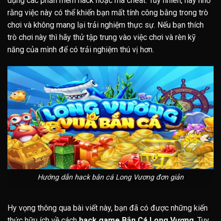
dụng các phần mềm hack hoặc mã cheat. Tuy nhiên, hãy nhớ
rằng việc này có thể khiến bạn mất tính công bằng trong trò
chơi và không mang lại trải nghiệm thực sự. Nếu bạn thích
trò chơi này thì hãy thử tập trung vào việc chơi và rèn kỹ
năng của mình để có trải nghiệm thú vị hơn.
Hướng dẫn hack bắn cá Long Vương đơn giản
Hy vọng thông qua bài viết này, bạn đã có được những kiến
thức hữu ích về cách
hack game Bắn Cá Long Vương
. Tuy