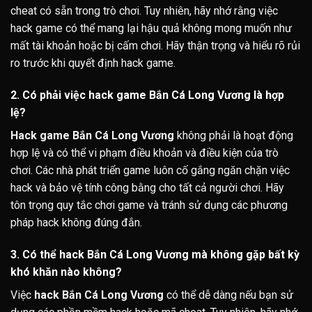
cheat có sẵn trong trò chơi. Tuy nhiên, hãy nhớ rằng việc
hack game có thể mang lại hậu quả không mong muốn như
mất tài khoản hoặc bị cấm chơi. Hãy thận trọng và hiểu rõ rủi
ro trước khi quyết định hack game.
2. Có phải việc hack game Bắn Cá Long Vương là hợp
lệ?
Hack game Bắn Cá Long Vương
không phải là hoạt động
hợp lệ và có thể vi phạm điều khoản và điều kiện của trò
chơi. Các nhà phát triển game luôn cố gắng ngăn chặn việc
hack và bảo vệ tính công bằng cho tất cả người chơi. Hãy
tôn trọng quy tắc chơi game và tránh sử dụng các phương
pháp hack không đúng đắn.
3. Có thể hack Bắn Cá Long Vương mà không gặp bất kỳ
khó khăn nào không?
Việc
hack Bắn Cá Long Vương
có thể dễ dàng nếu bạn sử