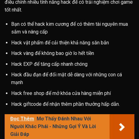
điều chỉnh nhiều tính năng hack để có trải nghiệm chơi game
tốt nhất.
Bạn có thể hack kim cương để có thêm tài nguyên mua
sắm và nâng cấp
Hack vật phẩm để cải thiện khả năng săn bắn
Hack vàng để không bao giờ lo hết tiền
Hack EXP để tăng cấp nhanh chóng
Hack đầu đạn để đối mặt dễ dàng với những con cá
mạnh
Hack free shop để mở khóa cửa hàng miễn phí
Hack giftcode để nhận thêm phần thưởng hấp dẫn.
Đọc Thêm
Mơ Thấy Đánh Nhau Với
Người Khác Phái - Những Gợi Ý Và Lời
Giải Đáp