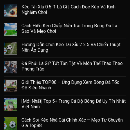
Kèo Tài Xỉu 0.5-1 Là Gì | Cách Đọc Kèo Và Kinh
Nghiệm Chơi
Cách Hiểu Kèo Chấp Nửa Trái Trong Bóng Đá Là
Sao Và Mẹo Chơi
Hướng Dẫn Chơi Kèo Tài Xỉu 2 2.5 Và Chiến Thuật
Nên Áp Dụng
Đá Phủi Là Gì? Tất Tần Tật Về Môn Thể Thao Theo
Phong Trào
Giới Thiệu TOP88 – Ứng Dụng Xem Bóng Đá Tốc
Độ Siêu Nhanh
[Mới Nhất] Top 5+ Trang Cá Độ Bóng Đá Uy Tín Nhất
Việt Nam
Cách Soi Kèo Nhà Cái Chính Xác – Mẹo Từ Chuyên
Gia Top88