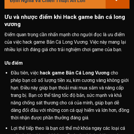
Định Nghĩa Và Chiến Thuật Ăn Lớn
Ưu và nhược điểm khi Hack game bắn cá long
vương
Điểm quan trọng cần nhấn mạnh cho người đọc là ưu điểm
của việc hack game Bắn Cá Long Vương. Việc này mang lại
nhiều lợi ích đáng giá cho trải nghiệm chơi game của bạn.
Ưu điểm
Đầu tiên, việc
hack game Bắn Cá Long Vương
cho
phép bạn có số lượng tiền xu, kim cương vàng không giới
hạn. Điều này giúp bạn thoải mái mua sắm và nâng cấp
trang bị. Bạn có thể tăng tốc độ bắn, sức mạnh và khả
năng chống sát thương cho cá của mình, giúp bạn dễ
dàng đối đầu với những con cá quý hiếm và lớn hơn, đồng
thời nhận được phần thưởng đáng giá.
Lợi thế tiếp theo là bạn có thể mở khóa ngay các loại cá