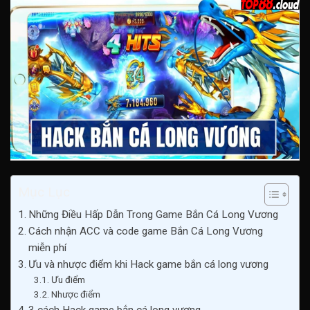
Mục Lục
Những Điều Hấp Dẫn Trong Game Bắn Cá Long Vương
Cách nhận ACC và code game Bắn Cá Long Vương
miễn phí
Ưu và nhược điểm khi Hack game bắn cá long vương
Ưu điểm
Nhược điểm
3 cách Hack game bắn cá long vương