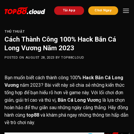
Skip
to
Tải App
Chơi Ngay
content
THỦ THUẬT
Cách Thành Công 100% Hack Bắn Cá
Long Vương Năm 2023
POSTED ON
AUGUST 28, 2023
BY
TOP88CLOUD
Bạn muốn biết cách thành công 100%
Hack Bắn Cá Long
Vương
năm 2023? Bài viết này sẽ chia sẻ những kiến thức
tổng hợp để bạn hiểu rõ hơn về game này. Với lối chơi đơn
giản, giải trí cao và thú vị,
Bắn Cá Long Vươn
g là lựa chọn
hoàn hảo để thư giãn sau những ngày căng thẳng. Hãy đồng
hành cùng
top88
và khám phá ngay những thông tin hấp dẫn
về trò chơi này.