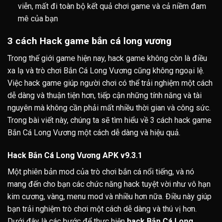
viễn, mất đi toàn bộ kết quả chơi game và cả niềm đam
mê của bạn
3 cách Hack game bắn cá long vương
Trong thế giới game hiện nay, hack game không còn là điều
xa lạ và trò chơi Bắn Cá Long Vương cũng không ngoại lệ.
Việc hack game giúp người chơi có thể trải nghiệm một cách
dễ dàng và thuận tiện hơn, tiếp cận những tính năng và tài
nguyên mà không cần phải mất nhiều thời gian và công sức.
Trong bài viết này, chúng ta sẽ tìm hiểu về 3 cách hack game
Bắn Cá Long Vương một cách dễ dàng và hiệu quả.
Hack Bắn Cá Long Vương APK v9.3.1
Một phiên bản mod của trò chơi bắn cá nổi tiếng, và nó
mang đến cho bạn các chức năng hack tuyệt vời như vô hạn
kim cương, vàng, menu mod và nhiều hơn nữa. Điều này giúp
bạn trải nghiệm trò chơi một cách dễ dàng và thú vị hơn.
Dưới đây là các bước để thực hiện
hack Bắn Cá Long