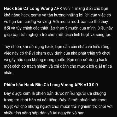
Hack Bắn Cá Long Vương
APK v9.3.1 mang đến cho bạn
khả năng hack game và tận hưởng những lợi ích của việc có
vô hạn kim cương và vàng. Với menu mod, bạn có thể thay
đổi và tùy chỉnh các thiết lập theo ý muốn của mình. Điều này
giúp bạn trải nghiệm trò chơi một cách linh hoạt và sáng tạo.
Tuy nhiên, khi sử dụng hack, bạn cần cân nhắc và hiểu rằng
việc này có thể vi phạm quy định của nhà phát triển trò chơi
và gây hậu quả không mong muốn. Bạn nên sử dụng hack
một cách có trách nhiệm và chỉ dành cho mục đích giải trí cá
nhân.
Phiên bản Hack Bắn Cá Long Vương APK v10.0.0
Đây được xem là phiên bản được nhiều người ưa chuộng
trong trò chơi bắn cá nổi tiếng. Đây là một phiên bản mod
tuyệt vời cho những người chơi muốn trải nghiệm trò chơi với
nhiều tính năng hấp dẫn và tài nguyên vô hạn.